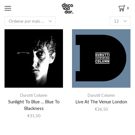
0
Durutti Column
Durutti Column
Sunlight To Blue … Blue To
Live At The Venue London
Blackness
€
26,50
€
31,50