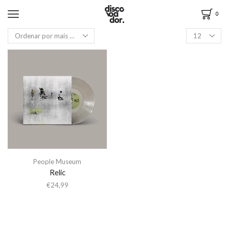
0
People Museum
Relic
€
24,99