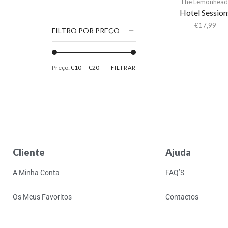
The Lemonhead
1186
Hotel Session
2Pac
€
17,99
FILTRO POR PREÇO
5 Seconds Of Summer
50 Foot Wave
Preço:
€10
—
€20
FILTRAR
65daysofstatic
6Lack
7038634357
81355
90 Day Men
Cliente
Ajuda
A
A Giant Dog
A Minha Conta
FAQ’S
A Place to Bury
Strangers
Os Meus Favoritos
Contactos
A Song For You
A Tribe Called Quest