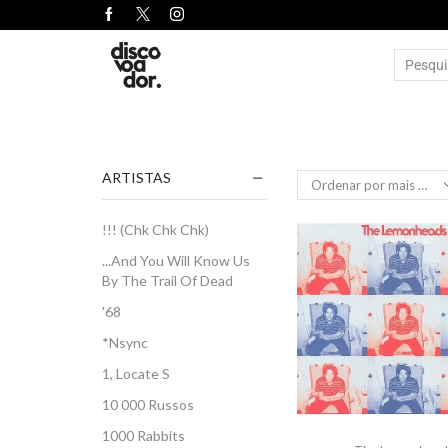
ARTISTAS
!!! (Chk Chk Chk)
...And You Will Know Us
By The Trail Of Dead
'68
*Nsync
1, Locate S
10 000 Russos
1000 Rabbits