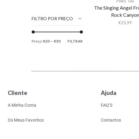
Pinky Tex
1186
The Singing Angel Fr
Rock Canyo
2Pac
FILTRO POR PREÇO
€
25,99
5 Seconds Of Summer
50 Foot Wave
Preço:
€20
—
€30
FILTRAR
65daysofstatic
6Lack
7038634357
81355
90 Day Men
Cliente
Ajuda
A
A Giant Dog
A Minha Conta
FAQ’S
A Place to Bury
Strangers
Os Meus Favoritos
Contactos
A Song For You
A Tribe Called Quest