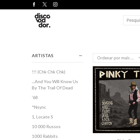
ARTISTAS
!!! (Chk Chk Chk)
...And You Will Know Us
By The Trail Of Dead
'68
*Nsync
1, Locate S
10 000 Russos
1000 Rabbits