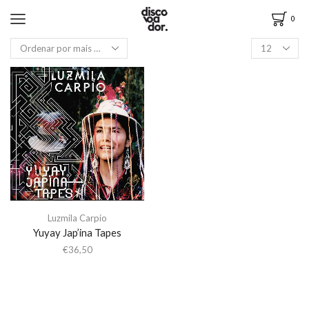
0
Luzmila Carpio
Yuyay Jap’ina Tapes
€
36,50