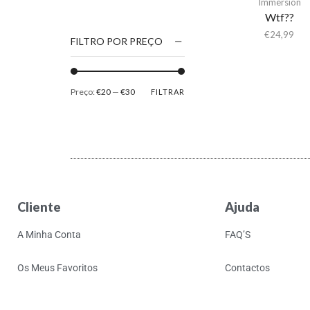
Immersion
1186
Wtf??
2Pac
€
24,99
FILTRO POR PREÇO
5 Seconds Of Summer
50 Foot Wave
Preço:
€20
—
€30
FILTRAR
65daysofstatic
6Lack
7038634357
81355
90 Day Men
Cliente
Ajuda
A
A Giant Dog
A Minha Conta
FAQ’S
A Place to Bury
Strangers
Os Meus Favoritos
Contactos
A Song For You
A Tribe Called Quest