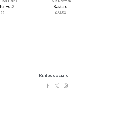
Thor Harris
Colin Newman
er Vol.2
Bastard
,99
€
23,50
Redes sociais