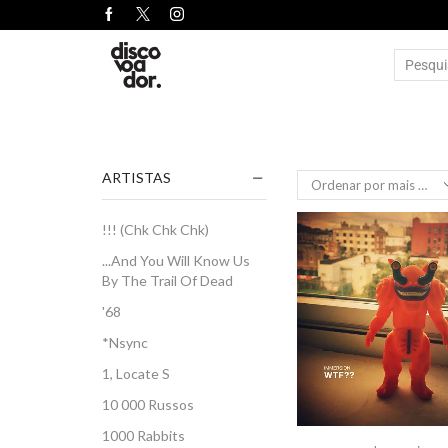
ARTISTAS
!!! (Chk Chk Chk)
...And You Will Know Us
By The Trail Of Dead
'68
*Nsync
1, Locate S
10 000 Russos
1000 Rabbits