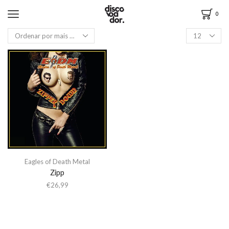
0
Eagles of Death Metal
Zipp
€
26,99