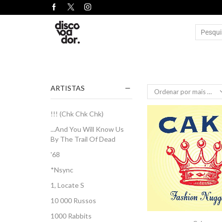
ARTISTAS
!!! (Chk Chk Chk)
...And You Will Know Us
By The Trail Of Dead
'68
*Nsync
1, Locate S
10 000 Russos
1000 Rabbits