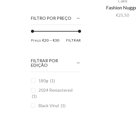
Cake
1186
Fashion Nugg
2Pac
€
25,50
FILTRO POR PREÇO
5 Seconds Of Summer
50 Foot Wave
Preço:
€20
—
€30
FILTRAR
65daysofstatic
6Lack
FILTRAR POR
7038634357
EDIÇÃO
81355
180g
(1)
90 Day Men
2024 Remastered
A
(1)
A Giant Dog
Black Vinyl
(1)
A Place to Bury
Strangers
A Song For You
A Tribe Called Quest