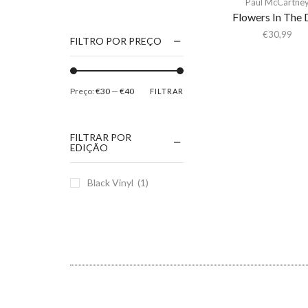
Paul McCartne
1186
Flowers In The 
2Pac
€
30,99
FILTRO POR PREÇO
5 Seconds Of Summer
50 Foot Wave
Preço:
€30
—
€40
FILTRAR
65daysofstatic
6Lack
FILTRAR POR
7038634357
EDIÇÃO
81355
Black Vinyl
(1)
90 Day Men
A
A Giant Dog
A Place to Bury
Strangers
A Song For You
A Tribe Called Quest