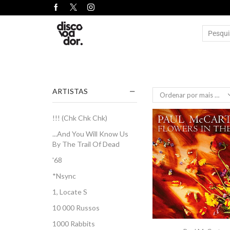
ARTISTAS
!!! (Chk Chk Chk)
...And You Will Know Us
By The Trail Of Dead
'68
*Nsync
1, Locate S
10 000 Russos
1000 Rabbits