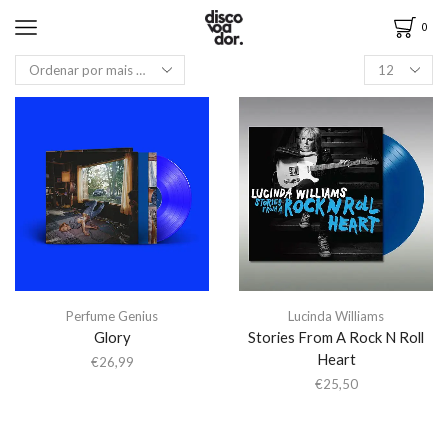
0
Perfume Genius
Lucinda Williams
Glory
Stories From A Rock N Roll
Heart
€
26,99
€
25,50