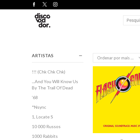
ARTISTAS
!!! (Chk Chk Chk)
...And You Will Know Us
By The Trail Of Dead
'68
*Nsync
1, Locate S
10 000 Russos
1000 Rabbits