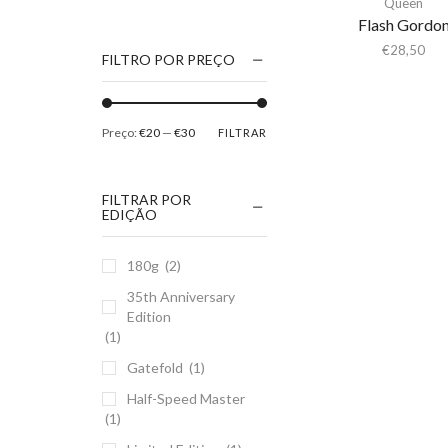
Queen
1186
Flash Gordo
2Pac
€
28,50
FILTRO POR PREÇO
5 Seconds Of Summer
50 Foot Wave
Preço:
€20
—
€30
FILTRAR
65daysofstatic
6Lack
FILTRAR POR
7038634357
EDIÇÃO
81355
180g
(2)
90 Day Men
35th Anniversary
A
Edition
A Giant Dog
(1)
A Place to Bury
Gatefold
(1)
Strangers
Half-Speed Master
A Song For You
(1)
A Tribe Called Quest