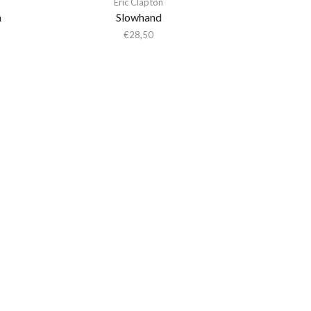
Eric Clapton
n
Slowhand
€
28,50