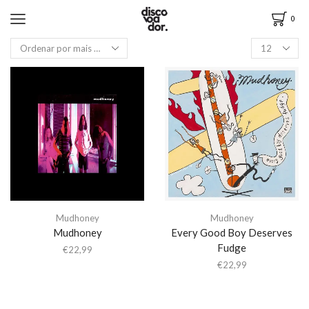
0
Mudhoney
Mudhoney
Mudhoney
Every Good Boy Deserves
Fudge
€
22,99
€
22,99