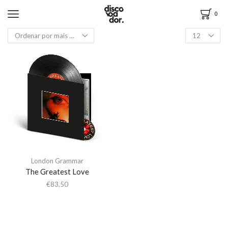
0
London Grammar
The Greatest Love
€
83,50