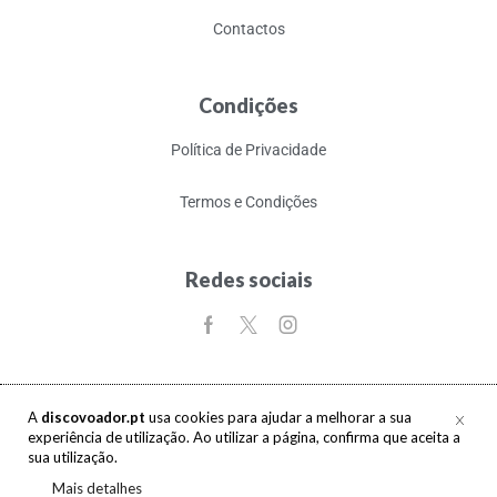
Contactos
Condições
Política de Privacidade
Termos e Condições
Redes sociais
A
discovoador.pt
usa cookies para ajudar a melhorar a sua
experiência de utilização. Ao utilizar a página, confirma que aceita a
Copyright © 2017-2026 discovoador. Todos os direitos reservados.
sua utilização.
Mais detalhes