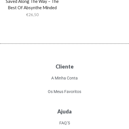
Saved Along The Way – The
Best Of Absynthe Minded
€
26,50
Cliente
A Minha Conta
Os Meus Favoritos
Ajuda
FAQ’S