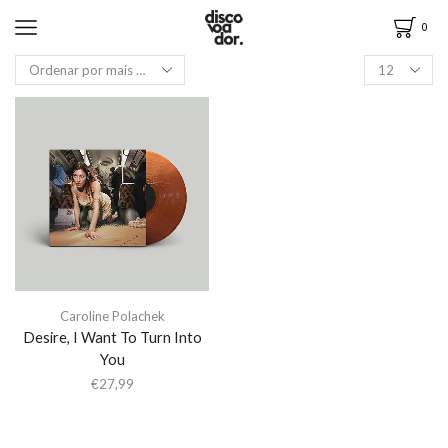
0
Caroline Polachek
Desire, I Want To Turn Into
You
€
27,99