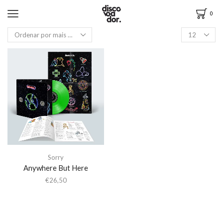
0
Sorry
Anywhere But Here
€
26,50