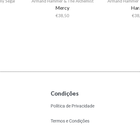
ny Segal
Armand Hammer & The Alchemist
Armand Hammer &
Mercy
Ha
€
38,50
€
38
Condições
Política de Privacidade
Termos e Condições