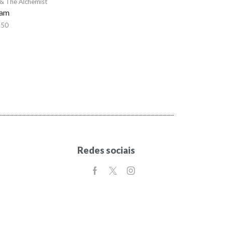
 The Alchemist
ram
,50
Redes sociais