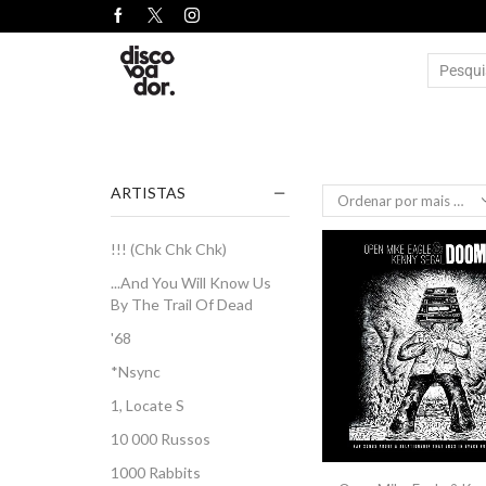
ARTISTAS
!!! (Chk Chk Chk)
...And You Will Know Us
By The Trail Of Dead
'68
*Nsync
1, Locate S
10 000 Russos
1000 Rabbits