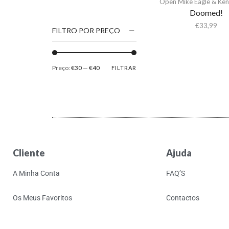
Open Mike Eagle & Ken
1186
Doomed!
2Pac
€
33,99
FILTRO POR PREÇO
5 Seconds Of Summer
50 Foot Wave
Preço:
€30
—
€40
FILTRAR
65daysofstatic
6Lack
7038634357
81355
90 Day Men
Cliente
Ajuda
A
A Giant Dog
A Minha Conta
FAQ’S
A Place to Bury
Strangers
Os Meus Favoritos
Contactos
A Song For You
A Tribe Called Quest