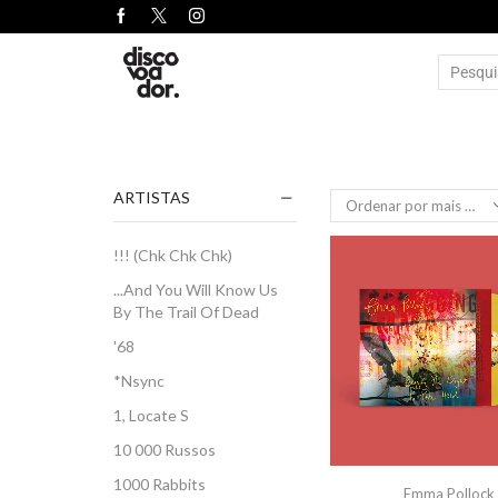
ARTISTAS
!!! (Chk Chk Chk)
...And You Will Know Us
By The Trail Of Dead
'68
*Nsync
1, Locate S
10 000 Russos
1000 Rabbits
Emma Pollock