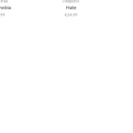
Strap
Delgados
hobia
Hate
,99
€
24,99