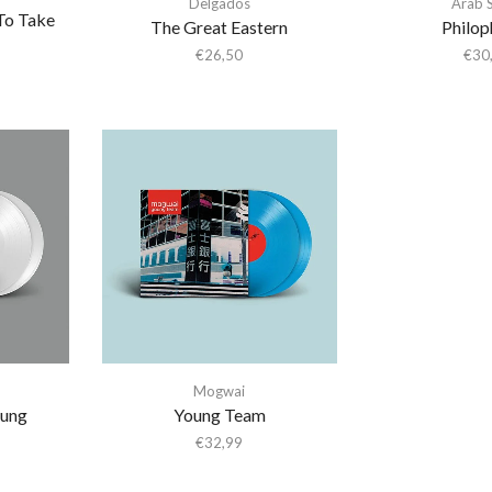
Delgados
Arab 
To Take
The Great Eastern
Philop
€
26,50
€
30
Mogwai
oung
Young Team
€
32,99