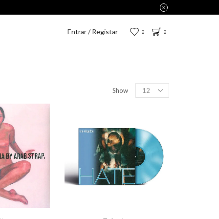
Entrar / Registar
0
0
Show