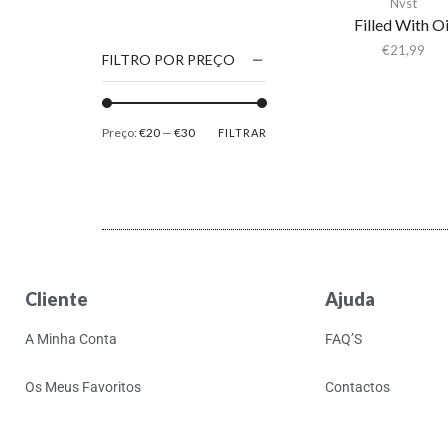
Nvst
1186
Filled With Oi
2Pac
€
21,99
FILTRO POR PREÇO
5 Seconds Of Summer
50 Foot Wave
Preço:
€20
—
€30
FILTRAR
65daysofstatic
6Lack
7038634357
81355
90 Day Men
Cliente
Ajuda
A
A Giant Dog
A Minha Conta
FAQ’S
A Place to Bury
Strangers
Os Meus Favoritos
Contactos
A Song For You
A Tribe Called Quest