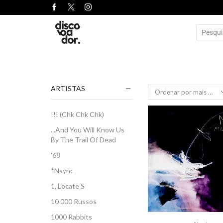
ARTISTAS
!!! (Chk Chk Chk)
...And You Will Know Us
By The Trail Of Dead
'68
*Nsync
1, Locate S
10 000 Russos
1000 Rabbits