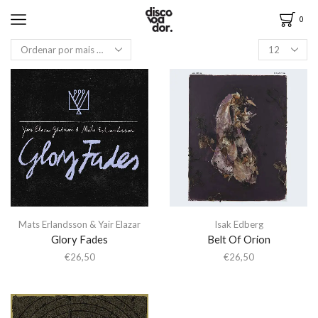
0
Mats Erlandsson & Yair Elazar
Isak Edberg
Glory Fades
Belt Of Orion
€
26,50
€
26,50